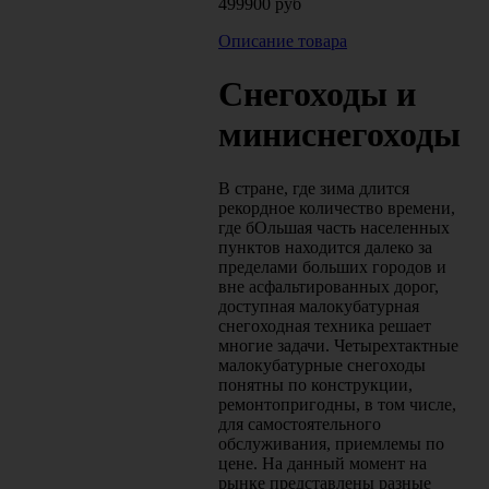
499900 руб
Описание товара
Cнегоходы и
миниснегоходы
В стране, где зима длится
рекордное количество времени,
где бОльшая часть населенных
пунктов находится далеко за
пределами больших городов и
вне асфальтированных дорог,
доступная малокубатурная
снегоходная техника решает
многие задачи. Четырехтактные
малокубатурные снегоходы
понятны по конструкции,
ремонтопригодны, в том числе,
для самостоятельного
обслуживания, приемлемы по
цене. На данный момент на
рынке представлены разные