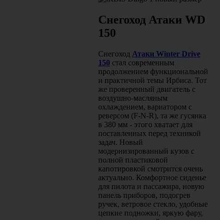
Снегоход Атаки WD
150
Снегоход
Атаки Winter Drive
150
стал современным
продолжением функциональной
и практичной темы Ирбиса. Тот
же проверенный двигатель с
воздушно-масляным
охлаждением, вариатором с
реверсом (F-N-R), та же гусянка
в 380 мм - этого хватает для
поставленных перед техникой
задач. Новый
модернизированный кузов с
полной пластиковой
капотировкой смотрится очень
актуально. Комфортное сиденье
для пилота и пассажира, новую
панель приборов, подогрев
ручек, ветровое стекло, удобные
цепкие подножки, яркую фару,