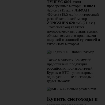
ТУНГУС 600
L
стоят
проверенные моторы
ЛИФАН
420
см3 (15 л.с.),
ЛИФАН
460
см3 (18,5 л.с.) и интересный
резвый китайский мотор
ZONGSHEN 620
см3 (21 л.с.).
Этот снегоход является
полноразмерным утилитарным,
обладая всеми его признаками -
широкой и длинной гусеницей и
тяговитым мотором.
Также в салонах Азимут 66
представлена продукция
российских производителей
Бурлак и БТС - утилитарные
одногусеничные снегоходы с
двумя лыжами.
Купить снегоходы и