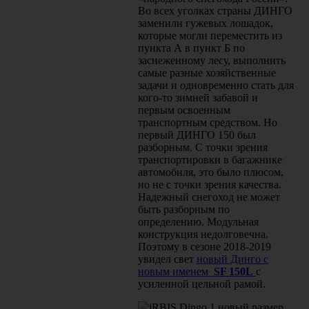
Во всех уголках страны ДИНГО
заменили гужевых лошадок,
которые могли переместить из
пункта А в пункт Б по
заснеженному лесу, выполнить
самые разные хозяйственные
задачи и одновременно стать для
кого-то зимней забавой и
первым освоенным
транспортным средством. Но
первый ДИНГО 150 был
разборным. С точки зрения
транспортировки в багажнике
автомобиля, это было плюсом,
но не с точки зрения качества.
Надежный снегоход не может
быть разборным по
определению. Модульная
конструкция недолговечна.
Поэтому в сезоне 2018-2019
увидел свет
новый Динго с
новым именем
SF 150L
с
усиленной цельной рамой.