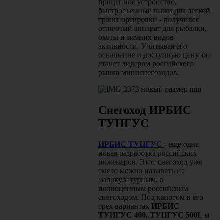
прицепное устройство,
быстросъемные лыжи для легкой
транспортировки - получился
отличный аппарат для рыбалки,
охоты и зимних видов
активности. Учитывая его
оснащение и доступную цену, он
станет лидером российского
рынка миниснегоходов.
Снегоход ИРБИС
ТУНГУС
ИРБИС ТУНГУС
- еще одна
новая разработка российских
инженеров. Этот снегоход уже
смело можно называть не
малокубатурным, а
полноценным российским
снегоходом. Под капотом в его
трех вариантах
ИРБИС
ТУНГУС 400, ТУНГУС 500
L
и